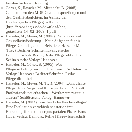
Fernhochschule: Hamburg
Görres, S., Hasseler, M., Mittnacht, B. (2008):
Gutachten zu den MDK-Qualitaetspruefungen und
den Qualitätsberichten. Im Auftrag der
Hamburgischen Pflegegesellschaft
(
http://www.hpg-ev.de/download/hpg-
gutachten_14_02_2008_1.pdf)
Hasseler, M., Meyer, M. (2006): Prävention und
Gesundheitsförderung – Neue Aufgaben für die
Pflege. Grundlagen und Beispiele. Hasseler, M.
(Hrsg). Berliner Schriften, Evangelische
Fachhochschule Berlin, Reihe Pflegebibliothek,
Schluetersche Verlag: Hannover
Hasseler, M., Görres, S. (2005): Was
Pflegebedürftige wirklich brauchen… Schlütersche
Verlag: Hannover. Berliner Schriften, Reihe
Pflegebibliothek
Hasseler, M., Meyer, M. (Hg.). (2004): „Ambulante
Pflege: Neue Wege und Konzepte für die Zukunft.
Professionalitaet erhoehen – Wettbewerbsvorteile
sichern“ Schlütersche Verlag: Hannover
Hasseler, M. (2002): Ganzheitliche Wochenpflege?
Eine Evaluation verschiedener stationärer
Betreuungsformen in der postpartalen Phase. Hans
Huber Verlag: Bern u.a., Reihe Pflegewissenschaft