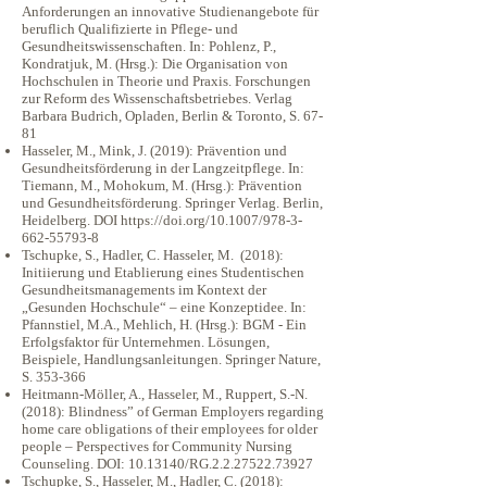
Anforderungen an innovative Studienangebote für
beruflich Qualifizierte in Pflege- und
Gesundheitswissenschaften. In: Pohlenz, P.,
Kondratjuk, M. (Hrsg.): Die Organisation von
Hochschulen in Theorie und Praxis. Forschungen
zur Reform des Wissenschaftsbetriebes. Verlag
Barbara Budrich, Opladen, Berlin & Toronto, S. 67-
81
Hasseler, M., Mink, J. (2019): Prävention und
Gesundheitsförderung in der Langzeitpflege. In:
Tiemann, M., Mohokum, M. (Hrsg.): Prävention
und Gesundheitsförderung. Springer Verlag. Berlin,
Heidelberg. DOI
https://doi.org/10.1007/978-3-
662-55793-8
Tschupke, S., Hadler, C. Hasseler, M. (2018):
Initiierung und Etablierung eines Studentischen
Gesundheitsmanagements im Kontext der
„Gesunden Hochschule“ – eine Konzeptidee. In:
Pfannstiel, M.A., Mehlich, H. (Hrsg.): BGM - Ein
Erfolgsfaktor für Unternehmen. Lösungen,
Beispiele, Handlungsanleitungen. Springer Nature,
S. 353-366
Heitmann-Möller, A., Hasseler, M., Ruppert, S.-N.
(2018): Blindness” of German Employers regarding
home care obligations of their employees for older
people – Perspectives for Community Nursing
Counseling. DOI:
10.13140
/RG.2.2.27522.73927
Tschupke, S., Hasseler, M., Hadler, C. (2018):