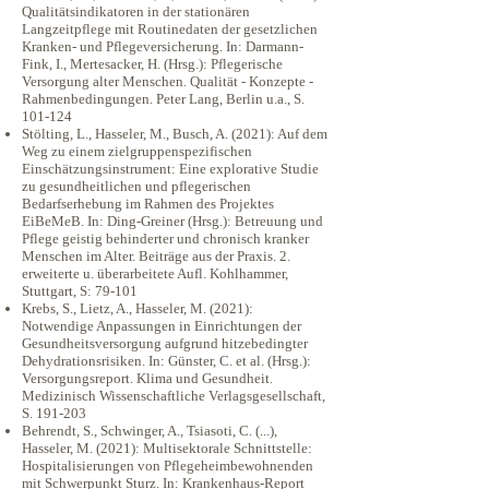
Qualitätsindikatoren in der stationären
Langzeitpflege mit Routinedaten der gesetzlichen
Kranken- und Pflegeversicherung. In: Darmann-
Fink, I., Mertesacker, H. (Hrsg.): Pflegerische
Versorgung alter Menschen. Qualität - Konzepte -
Rahmenbedingungen. Peter Lang, Berlin u.a., S.
101-124
Stölting, L., Hasseler, M., Busch, A. (2021): Auf dem
Weg zu einem zielgruppenspezifischen
Einschätzungsinstrument: Eine explorative Studie
zu gesundheitlichen und pflegerischen
Bedarfserhebung im Rahmen des Projektes
EiBeMeB. In: Ding-Greiner (Hrsg.): Betreuung und
Pflege geistig behinderter und chronisch kranker
Menschen im Alter. Beiträge aus der Praxis. 2.
erweiterte u. überarbeitete Aufl. Kohlhammer,
Stuttgart, S: 79-101
Krebs, S., Lietz, A., Hasseler, M. (2021):
Notwendige Anpassungen in Einrichtungen der
Gesundheitsversorgung aufgrund hitzebedingter
Dehydrationsrisiken. In: Günster, C. et al. (Hrsg.):
Versorgungsreport. Klima und Gesundheit.
Medizinisch Wissenschaftliche Verlagsgesellschaft,
S. 191-203
Behrendt, S., Schwinger, A., Tsiasoti, C. (...),
Hasseler, M. (2021): Multisektorale Schnittstelle:
Hospitalisierungen von Pflegeheimbewohnenden
mit Schwerpunkt Sturz. In: Krankenhaus-Report