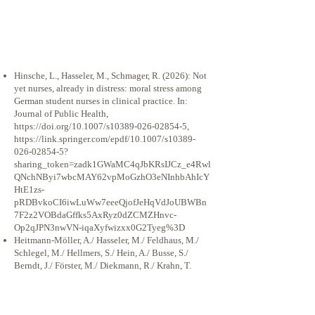
Hinsche, L., Hasseler, M., Schmager, R. (2026): Not
yet nurses, already in distress: moral stress among
German student nurses in clinical practice. In:
Journal of Public Health,
https://doi.org/10.1007/s10389-026-02854-5,
https://link.springer.com/epdf/10.1007/s10389-
026-02854-5?
sharing_token=zadk1GWaMC4qJbKRsIJCz_e4Rwl
QNchNByi7wbcMAY62vpMoGzhO3eNInhbAhIcY
HtE1zs-
pRDBvkoCI6iwLuWw7eeeQjofJeHqVdJoUBWBn
7F2z2VOBdaGffks5AxRyz0dZCMZHnvc-
Op2qJPN3nwVN-iqaXyfwizxx0G2Tyeg%3D
Heitmann‐Möller, A./ Hasseler, M./ Feldhaus, M./
Schlegel, M./ Hellmers, S./ Hein, A./ Busse, S./
Berndt, J./ Förster, M./ Diekmann, R./ Krahn, T.
(2026): Protokoll eines Scoping Reviews zu
diversitäts‐ und kultursensiblen Ansätzen in der
Ernährungs‐ und Flüssigkeitsversorgung in der