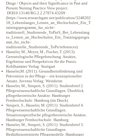
Dinge / Objects and their Significance in Past and
Present Nursing Practice View project.
DOI10.13140/RG.2.2.27874.43209
(
https://www.researchgate.net/publication/3248202
18_Lebenslanges_Lernen_an_Hochschulen_Ein_T
rainingsprogramm_fur_nicht-
traditionell_Studierende_ToPntS_Ber_Lebenslang
es_Lernen_an_Hochschulen_Ein_Trainingsprogra
mm_fur_nicht-
traditionelle_Studierende_ToPn/references)
Hasseler, M., Meyer, M., Fischer, T. (2013):
Gerontologische Pflegeforschung. Ansätze,
Ergebnisse und Perspektiven für die Praxis.
Kohlhammer Verlag: Stuttgart
Hasseler,M. (2011): Gesundheitsförderung und
Prävention in der Pflege – ein konzeptioneller
Ansatz. Juventa Verlag: Weinheim
Hasseler, M., Strupeit, S. (2011): Studienbrief 2.
Pflegewissenschaftliche Grundlagen. Überblick
pflegetheoretische Ansätze. Hamburger
Fernhochschule: Hamburg (im Druck)
Strupeit, S., Hasseler, M. (2011): Studienbrief 4.
Pflegewissenschaftliche Grundlagen.
Situationsspezifische pflegetheoretische Ansätze.
Hamburger Fernhochschule: Hamburg
Hasseler, M., Strupeit, S. (2011): Studienbrief 3.
Pflegewissenschaftliche Grundlagen.
Bedürfnisorientierte Pflegemodelle. Hamburger