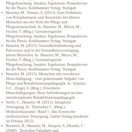
Pflegeforschung. Ansätze, Ergebnisse, Perspektiven
für die Praxis. Kohlhammer Verlag: Stuttgart
Hasseler, M., Tannen, A. (2013): Zum Verhältnis
von Polypharmazie und Sturzrisiko bei älteren
Menschen aus der Sicht der Pflege und
Pflegewissenschaft. In: Hasseler, M., Meyer, M.,
Fischer, T. (Hrsg.): Gerontologische
Pflegeforschung. Ansätze, Ergebnisse, Perspektiven
für die Praxis. Kohlhammer Verlag: Stuttgart
Hasseler, M. (2013): Gesundheitsförderung und
Prävention und in der Gesundheitsversorgung
älterer Menschen. In: Hasseler, M., Meyer, M.,
Fischer, T. (Hrsg.): Gerontologische
Pflegeforschung. Ansätze, Ergebnisse, Perspektiven
für die Praxis. Kohlhammer Verlag: Stuttgart
Hasseler, M. (2013): Menschen mit erworbener
Hirnschädigung – eine gemeinsame Aufgabe von
Pflege und Rehabilitationspädagogik. In: Schulze,
G.C., Zieger, A. (Hrsg.): Erworbene
Hirnschädigungen. Neue Anforderungen an eine
interdisziplinäre Rehabilitationspädagogik.
Sterly, C., Hasseler, M. (2012): Integrierte
Versorgung. In: Thielscher, C. (Hrsg.):
Medizinökonomie: Band 1: Das System der
medizinischen Versorgung. Gabler Verlag (erscheint
im Februar 2012)
Brunnett, R., Hasseler, M., Strupeit, S., Deneke, C.
(2009): "Zwischen Fallarbeit und