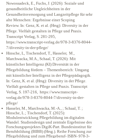
Nowossadeck, E., Fuchs, J. (2026): Soziale und
gesundheitliche Ungleichheiten in der
Gesundheitsversorgung und Langzeitpflege für sehr
alte Menschen: Ergebnisse einer Scoping
Review.
In: Genz, K. et al. (Hrsg): Diversity in der
Pflege. Vielfalt gestalten in Pflege und Praxis.
Transcript Verlag, S. 281-295,
https://www.transcript-verlag.de/978-3-8376-8044-
7/diversity-in-der-pflege/
​Hinsche, L, Tischendorf, T., Hasseler, M.,
Marchwacka, M.A., Schaal, T. (2026): Mit
künstlicher Intelligenz (KI) Diversität in der
Pflegebildung fördern – Themenbereich: Umgang
mit künstlicher Intelligenz in der Pflegepädagogik.
In: Genz, K. et al. (Hrsg): Diversity in der Pflege.
Vielfalt gestalten in Pflege und Praxis. Transcript
Verlag, S. 197-216,
https://www.transcript-
verlag.de/978-3-8376-8044-7/diversity-in-der-
pflege/
Hasseler, M., Marchwacka, M.-A., ; Schaal, T. ;
Hinsche, L.; Tischendorf, T. (2025):
Modulentwicklung Pflegebildung im digitalen
Wandel. Studiendesign und zentrale Ergebnisse des
Forschungsprojektes DigiK-Part. Bundesinstitut für
Berufsbildung (BIBB) (Hrsg.). Reihe Forschung zur
Pflegebildung und zum Pflegeberuf- ISBN-
978-3-