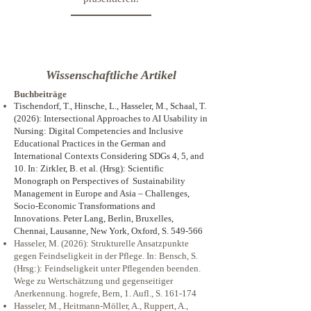
Wissenschaftliche Artikel
​Buchbeiträge
Tischendorf, T., Hinsche, L., Hasseler, M., Schaal, T.
(2026): Intersectional Approaches to AI Usability in
Nursing: Digital Competencies and Inclusive
Educational Practices in the German and
International Contexts Considering SDGs 4, 5, and
10. In: Zirkler, B. et al. (Hrsg): Scientific
Monograph on
Perspectives of Sustainability
Management in Europe and Asia –
Challenges,
Socio-Economic Transformations and
Innovations.
Peter Lang, Berlin, Bruxelles,
Chennai, Lausanne, New York, Oxford, S. 549-566
Hasseler, M. (2026): Strukturelle Ansatzpunkte
gegen Feindseligkeit in der Pflege. In: Bensch, S.
(Hrsg:): Feindseligkeit unter Pflegenden beenden.
Wege zu Wertschätzung und gegenseitiger
Anerkennung. hogrefe, Bern, 1. Aufl., S. 161-174
Hasseler, M., Heitmann-Möller, A., Ruppert, A.,