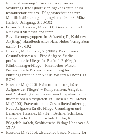
Evidenzbasierung". Ein interdisziplinäres
Schulungs- und Qualifizierungskonzept für eine
ressourcenorientierte "Pflegesprechstunde zur
Mobilitätsförderung. Tagungsband, 26.-28. März,
Halle. 8. Jahrgang. S. 83-102
Görres, S., Hasseler, M. (2008): Gesundheit und
Krankheit vulnerabler älterer
Bevölkerungsgruppen. In: Schaeffer, D., Kuhlmey,
A. (Hrsg.): Handbuch Alter, Hans Huber Verlag Bern
u.a., S. 175-192
Hasseler, M., Strupeit, S. (2008): Prävention im
Gesundheitswesen – Eine Aufgabe für die
professionelle Pflege. In: Bechtel, P. (Hrsg.):
Klinikmanager Pflege – Praktisches Wissen
Professionelle Prozessunterstützung für
Führungskräfte in der Klinik. Wolters Kluwer. CD-
ROM
Hasseler, M. (2006): Prävention als originäre
Aufgabe der Pflege?! – Kompetenzen, Aufgaben
und Zuständigkeiten präventiver Pflegeberufe im
internationalen Vergleich. In: Hasseler, M., Meyer,
M. (2006). Prävention und Gesundheitsförderung –
Neue Aufgaben für die Pflege. Grundlagen und
Beispiele. Hasseler, M. (Hg.). Berliner Schriften,
Evangelische Fachhochschule Berlin, Reihe
Pflegebibliothek, Schlütersche Verlag: Hannover, S.
35-58
Hasseler, M. (2005): „Evidence-based-Nursing for