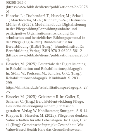
96208-565-0
(
https://www.bibb.de/dienst/publikationen/de/2076
5)
Hinsche, L.; Tischendorf, T., Hasseler, M.; Schaal,
T.; Marchwacka, M.-A.; Ruppert, S.-N- ; Heitmann-
Möller, A. (2025): Modulhandbuch Digitalisierung
in der PflegebildungFortbildungsinhalte und
partizipative Organisationsentwicklung für
schulisches und betriebliches Bildungspersonal in
der Pflege (DigiK-Part). Bundesinstitut für
Berufsbildung (BIBB) (Hrsg.): Bundesinstitut für
Berufsbildung Verlag. ISBN
978-3-96208-561-2
(
https://www.bibb.de/dienst/publikationen/en/2068
4).
Hasseler, M. (2025): Potenziale der Digitalisierung
in Rehabilitation und Rehabilitationspädagogik.
In: Stöhr, W., Podszus, M., Schulze, G. C. (Hrsg.):
Rehabilitationspädagogik. Klinkhardt. S. 283 -
299.
https://klinkhardt.de/rehabilitationspaedagogik_27
25
Hasseler, M. (2025): Geleitwort II. In: Goller, E,
Scharrer, C. (Hrsg.) Berufsfeldentwicklung Pflege.
Gesundheitsversorgung sichern, Profession
gestalten. Verlag W. Kohlhammer, Stuttgart, S. 9-14
Klapper, B., Hasseler, M. (2025): Pflege neu denken.
Value schaffen für alle Lebenslagen. In: Hager, L. et
al. (Hrsg): Gemeinschaftsprojekt Gesundheit. Wie
Value-Based Health Hare das Gesundheitswesen