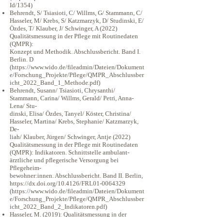
Id/1354)
Behrendt, S/ Tsiasioti, C/ Willms, G/ Stammann, C/
Hasseler, M/ Krebs, S/ Katzmarzyk, D/ Studinski, E/
Özdes, T/ Klauber, J/ Schwinger, A (2022)
Qualitätsmessung in der Pflege mit Routinedaten
(QMPR):
Konzept und Methodik. Abschlussbericht. Band I.
Berlin. D
(https://www.wido.de/fileadmin/Dateien/Dokument
e/Forschung_Projekte/Pflege/QMPR_Abschlussber
icht_2022_Band_1_Methode.pdf)
Behrendt, Susann/ Tsiasioti, Chrysanthi/
Stammann, Carina/ Willms, Gerald/ Petri, Anna-
Lena/ Stu-
dinski, Elisa/ Özdes, Tanyel/ Köster, Christina/
Hasseler, Martina/ Krebs, Stephanie/ Katzmarzyk,
De-
liah/ Klauber, Jürgen/ Schwinger, Antje (2022)
Qualitätsmessung in der Pflege mit Routinedaten
(QMPR): Indikatoren. Schnittstelle ambulant-
ärztliche und pflegerische Versorgung bei
Pflegeheim-
bewohner:innen. Abschlussbericht. Band II. Berlin,
https://dx.doi.org/10.4126/FRL01-0064329
(https://www.wido.de/fileadmin/Dateien/Dokument
e/Forschung_Projekte/Pflege/QMPR_Abschlussber
icht_2022_Band_2_Indikatoren.pdf)
Hasseler, M. (2019): Qualitätsmessung in der