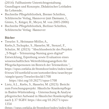
(2014): Fallbasierrte Unterrichtsgestaltung.
Grundlagen und Konzepte, Didaktischer Leitfaden
für Lehrende;
Buchreihe Pflegebibliothek, Bremer Schriften,
Schlütersche Verlag, Hannover (mit Darmann, I.,
Görres, S., Krüger, H., Meyer, M. von
2005-2006)
Buchreihe Pflegebibliothek, Berliner Schriften,
Schlütersche Verlag: Hannover
Bücher
Treseler. S., Heitmann-Möller, A.,
Krebs,S.,Tschupke, S., Hasseler, M., Stenzel, F.,
Schulze, M. (2023): "Abschlussbericht des Projekts
„T-Nugd – Telenursing-Nursing goes digital“
Entwicklung, Erprobung sowie Evaluation eines
wissenschaftlichen Weiterbildungsangebots für
Pflegefachpersonen im Bereich der Telemedizin.",
https://opus.ostfalia.de/frontdoor/index/index/start/
0/rows/10/sortfield/score/sortorder/desc/searchtype
/simple/query/Treseler/docId/1708
https://doi.org/10.26271/opus-1708
Lietz, A.L., Krebs, S., Hasseler, M. (2023): Bericht
zum Forschungsprojekt: Häusliche Krankenpflege
in Baden-Württemberg – Untersuchung & Analyse
pflegerischer Aufwand in Häuslicher Krankenpflege
nach § 37 SGBV.
https://doi.org/10.26271/opus-
1354
(
https://opus.ostfalia.de/frontdoor/index/index/doc