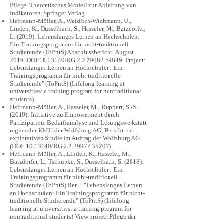
Pflege. Theoretisches Modell zur Ableitung von
Indikatoren. Springer Verlag
Heitmann-Möller, A., Weidlich-Wichmann, U.,
Linden, K., Düsselbach, S., Hasseler, M., Batzdorfer,
L. (2019): Lebenslanges Lernen an Hochschulen:
Ein Trainingsprogramm für nicht-traditionell
Studierende (ToPntS) Abschlussbericht. August
2019. DOI:
10.13140
/RG.2.2.29082.59849. Project:
Lebenslanges Lernen an Hochschulen: Ein
Trainingsprogramm für nicht-traditionelle
Studierende" (ToPntS) (Lifelong learning at
universities: a training program for nontraditional
students)
Heitmann-Möller, A., Hasseler, M., Ruppert, S.-N.
(2019): Initiative zu Empowerment durch
Partizipation. Bedarfsanalyse und Lösungswerkstatt
regionaler KMU der Wolfsburg AG, Bericht zur
explorativen Studie im Auftrag der Wolfsburg AG
(DOI:
10.13140
/RG.2.2.29972.35207)
Heitmann-Möller, A., Linden, K., Hasseler, M.,
Batzdorfer, L., Tschupke, S., Düsselbach, S. (2018):
Lebenslanges Lernen an Hochschulen: Ein
Trainingsprogramm für nicht-traditionell
Studierende (ToPntS) Ber.... "Lebenslanges Lernen
an Hochschulen: Ein Trainingsprogramm für nicht-
traditionelle Studierende" (ToPntS) (Lifelong
learning at universities: a training program for
nontraditional students) View project Pflege der