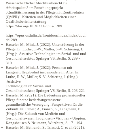
Wissenschaftlicher Abschlussbericht zu
Arbeitspaket 3 im Forschungsprojekt
„Qualitätsmessung in der Pflege mit Routinedaten
(QMPR)“. Kriterien und Möglichkeiten einer
Qualitätsberichterstattung.
https://doi.org/10.26271/opus-1289
​
https://opus.ostfalia.de/frontdoor/index/index/docI
d/1289
Hasseler, M., Mink, J. (2022): Unterstützung in der
Pflege. In: Luthe, E.-W., Müller, S.-V., Schiering, I.
(Hrsg.): Assistive Technologien im Sozial- und und
Gesundheitssektor, Springer VS, Berlin, S. 289 -
310.
Hasseler, M., Mink, J. (2022): Personen mit
Langzeitpflegebedarf insbesondere im Alter. In:
Luthe, E.-W., Müller, S.-V., Schiering, I. (Hrsg.):
Assistive
Technologien im Sozial- und
Gesundheitssektor, Springer VS, Berlin, S. 203-221
Hasseler, M. (2021): Die Bedeutung professioneller
Pflege für eine bedarfsangemessene
gesundheitliche Versorgung: Perspektiven für die
Zukunft. In: Frewer, A., Franzo, K., Langmann, E.
(Hrsg.): Die Zukunft von Medizin und
Gesundheitswesen. Prognosen - Visionen - Utopien.
Köngshausen & Neumann, Würzburg, S. 171-194
Hasseler, M., Behrendt, S., Tsiasoti, C. et al. (2021):