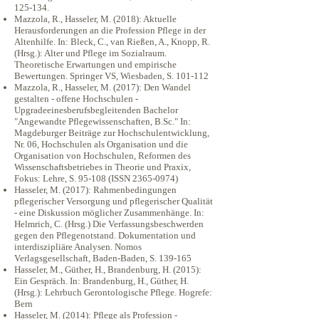
125-134.
Mazzola, R., Hasseler, M. (2018): Aktuelle
Herausforderungen an die Profession Pflege in der
Altenhilfe. In: Bleck, C., van Rießen, A., Knopp, R.
(Hrsg.): Alter und Pflege im Sozialraum.
Theoretische Erwartungen und empirische
Bewertungen. Springer VS, Wiesbaden, S. 101-112
Mazzola, R., Hasseler, M. (2017): Den Wandel
gestalten - offene Hochschulen -
Upgradeeinesberufsbegleitenden Bachelor
"Angewandte Pflegewissenschaften, B.Sc." In:
Magdeburger Beiträge zur Hochschulentwicklung,
Nr. 06, Hochschulen als Organisation und die
Organisation von Hochschulen, Reformen des
Wissenschaftsbetriebes in Theorie und Praxix,
Fokus: Lehre, S. 95-108 (ISSN
2365-0974)
Hasseler, M. (2017): Rahmenbedingungen
pflegerischer Versorgung und pflegerischer Qualität
- eine Diskussion möglicher Zusammenhänge. In:
Helmrich, C. (Hrsg.) Die Verfassungsbeschwerden
gegen den Pflegenotstand. Dokumentation und
interdiszipliäre Analysen. Nomos
Verlagsgesellschaft, Baden-Baden, S. 139-165
Hasseler, M., Güther, H., Brandenburg, H. (2015):
Ein Gespräch. In: Brandenburg, H., Güther, H.
(Hrsg.): Lehrbuch Gerontologische Pflege. Hogrefe:
Bern
Hasseler, M. (2014): Pflege als Profession -