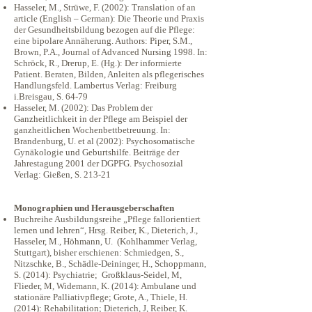
Hasseler, M., Strüwe, F. (2002): Translation of an
article (English – German): Die Theorie und Praxis
der Gesundheitsbildung bezogen auf die Pflege:
eine bipolare Annäherung. Authors: Piper, S.M.,
Brown, P.A., Journal of Advanced Nursing 1998. In:
Schröck, R., Drerup, E. (Hg.): Der informierte
Patient. Beraten, Bilden, Anleiten als pflegerisches
Handlungsfeld. Lambertus Verlag: Freiburg
i.Breisgau, S. 64-79
Hasseler, M. (2002): Das Problem der
Ganzheitlichkeit in der Pflege am Beispiel der
ganzheitlichen Wochenbettbetreuung. In:
Brandenburg, U. et al (2002): Psychosomatische
Gynäkologie und Geburtshilfe. Beiträge der
Jahrestagung 2001 der DGPFG. Psychosozial
Verlag: Gießen, S. 213-21
Monographien und Herausgeberschaften
Buchreihe Ausbildungsreihe „Pflege fallorientiert
lernen und lehren“, Hrsg. Reiber, K., Dieterich, J.,
Hasseler, M., Höhmann, U. (Kohlhammer Verlag,
Stuttgart), bisher erschienen: Schmiedgen, S.,
Nitzschke, B., Schädle-Deininger, H., Schoppmann,
S. (2014): Psychiatrie; Großklaus-Seidel, M,
Flieder, M, Widemann, K. (2014): Ambulane und
stationäre Palliativpflege; Grote, A., Thiele, H.
(2014): Rehabilitation; Dieterich, J, Reiber, K.