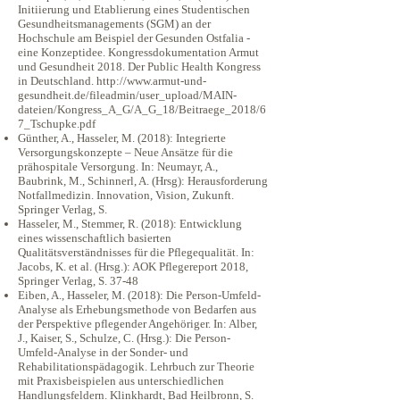
Initiierung und Etablierung eines Studentischen
Gesundheitsmanagements (SGM) an der
Hochschule am Beispiel der Gesunden Ostfalia -
eine Konzeptidee. Kongressdokumentation Armut
und Gesundheit 2018. Der Public Health Kongress
in Deutschland.
http://www.armut-und-
gesundheit.de/fileadmin/user_upload/MAIN-
dateien/Kongress_A_G/A_G_18/Beitraege_2018/6
7_Tschupke.pdf
Günther, A., Hasseler, M. (2018): Integrierte
Versorgungskonzepte – Neue Ansätze für die
prähospitale Versorgung. In: Neumayr, A.,
Baubrink, M., Schinnerl, A. (Hrsg): Herausforderung
Notfallmedizin. Innovation, Vision, Zukunft.
Springer Verlag, S.
Hasseler, M., Stemmer, R. (2018): Entwicklung
eines wissenschaftlich basierten
Qualitätsverständnisses für die Pflegequalität. In:
Jacobs, K. et al. (Hrsg.): AOK Pflegereport 2018,
Springer Verlag, S. 37-48
Eiben, A., Hasseler, M. (2018): Die Person-Umfeld-
Analyse als Erhebungsmethode von Bedarfen aus
der Perspektive pflegender Angehöriger. In: Alber,
J., Kaiser, S., Schulze, C. (Hrsg.): Die Person-
Umfeld-Analyse in der Sonder- und
Rehabilitationspädagogik. Lehrbuch zur Theorie
mit Praxisbeispielen aus unterschiedlichen
Handlungsfeldern. Klinkhardt, Bad Heilbronn, S.