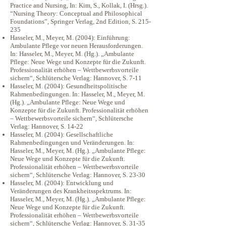
Practice and Nursing, In: Kim, S., Kollak, I. (Hrsg.).
“Nursing Theory: Conceptual and Philosophical
Foundations”, Springer Verlag, 2nd Edition, S. 215-
235
Hasseler, M., Meyer, M. (2004): Einführung:
Ambulante Pflege vor neuen Herausforderungen.
In: Hasseler, M., Meyer, M. (Hg.). „Ambulante
Pflege: Neue Wege und Konzepte für die Zukunft.
Professionalität erhöhen – Wettbewerbsvorteile
sichern“, Schlütersche Verlag: Hannover, S. 7-11
Hasseler, M. (2004): Gesundheitspolitische
Rahmenbedingungen. In: Hasseler, M., Meyer, M.
(Hg.). „Ambulante Pflege: Neue Wege und
Konzepte für die Zukunft. Professionalität erhöhen
– Wettbewerbsvorteile sichern“, Schlütersche
Verlag: Hannover, S. 14-22
Hasseler, M. (2004): Gesellschaftliche
Rahmenbedingungen und Veränderungen. In:
Hasseler, M., Meyer, M. (Hg.). „Ambulante Pflege:
Neue Wege und Konzepte für die Zukunft.
Professionalität erhöhen – Wettbewerbsvorteile
sichern“, Schlütersche Verlag: Hannover, S. 23-30
Hasseler, M. (2004): Entwicklung und
Veränderungen des Krankheitsspektrums. In:
Hasseler, M., Meyer, M. (Hg.). „Ambulante Pflege:
Neue Wege und Konzepte für die Zukunft.
Professionalität erhöhen – Wettbewerbsvorteile
sichern“, Schlütersche Verlag: Hannover, S. 31-35