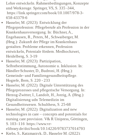
Lehre entwickeln. Rahmenbedingungen, Konzepte
und Werkzeuge. Springer, VS, S. 335 -344,
https://link.springer.com/book/10.1007/978-3-
658-43379-6
Hasseler, M. (2023): Entwicklung der
Pflegeprofession: Pflegeberufe als Profession in der
Krankenhausversorgung. In: Büchner, A.,
Engehausen, R., Peters, M., Schwaiberger, M.
(Hrsg.): Zukunft der Pflege im Krankenhaus
gestalten. Probleme erkennen, Profession
entwickeln, Poteniale fördern. Medhochzwei,
Heidelberg, S. 3-19
Hasseler, M. (2023): Partizipation,
Selbstbestimmung, Autonomie u. Inklusion. In:
Händler-Schuster, D., Budroni, H. (Hrsg.):
Gemeinde- und Familiengesundheitspflege.
Hogrefe, Bern, S. 220 - 233
Hasseler, M. (2022): Digitale Unterstützung des
Pflegeprozesses und pflegerische Versorgung. In:
Herzog-Zwitter, I., Landolt, H., Jorzig, A. (Hrsg.):
Digitalisierung udn Telemedizin im
Gesundheitswesen. Schulthess, S. 25-68
Hasseler, M. (2022): Digitalization and new
technologies in care – concepts and potentials for
nursing care provision. V& R Unipress, Göttingen,
S. 103–116
https://www.vr-
elibrary.de/doi/book/10.14220/9783737014793
Krebs, S., Katzmarzyk, D., Hasseler M. (2022):