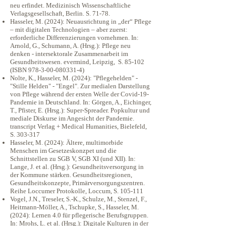
neu erfindet. Medizinisch Wissenschaftliche
Verlagsgesellschaft, Berlin. S. 71-78.
Hasseler, M. (2024): Neuausrichtung in „der“ Pflege
– mit digitalen Technologien – aber zuerst:
erforderliche Differenzierungen vornehmen. In:
Arnold, G., Schumann, A. (Hrsg.): Pflege neu
denken - intersektorale Zusammenarbeit im
Gesundheitswesen. evermind, Leipzig, S. 85-102
(ISBN
978-3-00-080331-4)
Nolte, K., Hasseler, M. (2024): "Pflegehelden" -
"Stille Helden" - "Engel". Zur medialen Darstellung
von Pflege während der ersten Welle der Covid-19-
Pandemie in Deutschland. In: Görgen, A., Eichinger,
T., Pfister, E. (Hrsg.): Super-Spreader. Popkultur und
mediale Diskurse im Angesicht der Pandemie.
transcript Verlag + Medical Humanities, Bielefeld,
S. 303-317
Hasseler, M. (2024): Ältere, multimorbide
Menschen im Gesetzeskonzpet und die
Schnittstellen zu SGB V, SGB XI (und XII). In:
Lange, J. et al. (Hrsg.): Gesundheitsversorgung in
der Kommune stärken. Gesundheitsregionen,
Gesundheitskonzepte, Primärversorgungszentren.
Reihe Loccumer Protokolle, Loccum, S. 105-111
Vogel, J.N., Treseler, S.-K., Schulze, M., Stenzel, F.,
Heitmann-Möller, A., Tschupke, S., Hasseler, M.
(2024): Lernen 4.0 für pflegerische Berufsgruppen.
In: Mrohs, L. et al. (Hrsg.): Digitale Kulturen in der