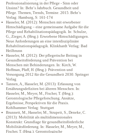
Professionalisierung in der Pflege - Sinn oder
Unsinn? In: Behr`s Jahrbuch. Gesundheit und
Pflege. Themen, Trends, Termine. 2015. Behr´s
Verlag: Hamburg, S: 161-174
Hasseler, M. (2012): Menschen mit erworbener
Hirnschädigung – eine gemeinsame Aufgabe für die
Pflege und Rehabilitationspädagogik. In: Schulze,
G., Zieger, A. (Hrsg.): Erworbene Hirnschädigungen.
Neue Anforderungen an eine interdisziplinäre
Rehabilitationspädagogik. Klinkhardt Verlag: Bad
Heilbrunn
Hasseler, M. (2012): Der pflegerische Beitrag in
Gesundheitsförderung und Prävention bei
Menschen mit Behinderungen. In: Kirch, W.
Hoffman, Pfaff, H. (Hrsg.): Prävention und
Versorgung 2012 für die Gesundheit 2030. Springer
Verlag
Tannen, A., Hasseler, M. (2013): Erfassung von
Ernährungsdefiziten bei älteren Menschen. In:
Hasseler, M., Meyer, M., Fischer, T. (Hrsg.):
Gerontologische Pflegeforschung. Ansätze,
Ergebnisse, Perspektiven für die Praxis.
Kohlhammer Verlag: Stuttgart
Brunnett, M., Hasseler, M., Strupeit, S., Deneke, C.
(2013): Mobilität als multidimensionales
Konstrukt: Grundlage für gesundheitsförderliche
Mobilitätsförderung. In: Hasseler, M., Meyer, M.,
Fischer, T. (Hrsg.): Gerontologische