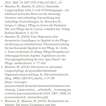
2021. DOI: 10.1007/978-3-662-62708-2_14
Hasseler, M., Hartleb, B. (2021): Stationäre
Langzeitpflege unter Covid-19 Bedingungen - ein
reflektiert kritischer Blick auf die derzeitige
Situation und zukünftige Entwicklung und
zukünftige Entwicklungen. In: Bonacker, B.,
Geiger, G. (Hrsg.): Pflege in Zeiten der Pandemie.
Wie sich Pflege durch Corona verändert hat. Verlag
Barbara Budrich, S. 43-59
Hasseler, M. (2020): Eine Diskussion über
theoretische Grundlagen zu Qualität in der Pflege -
ein Beitrag zur erforderlichen Theorieentwicklung
für das Konstrukt Qualität in der Pflege. In: Zerth,
J., Francois-Kettner, H. (Hrsg): Pflege-Perspektiven:
ordnungspolitische Aspekte. Ergebnisse aus der
Versorgungsforschung für eine "gute Praxis" der
Pflege. medhochzwei. S. 77-104
Hasseler, M. (2019): Prävention in stationärer
Langzeitpflege als gesundheitsfördernde
Organisationsentwicklung. In: Präventionsbericht
(Hrsg. MDS; GKV-SV), Berlin, S. 97-99
(
https://www.gkv-
spitzenverband.de/media/dokumente/krankenversi
cherung_1/praevention__selbsthilfe__beratung/pra
evention/praeventionsbericht/2019_GKV_MDS_Pr
aventionsbericht_barrierefrei.pdf)
Mazzola, R., Hasseler, M. (2019): Hochschulen im
Wandel Die neuen Zielguppen und ihre