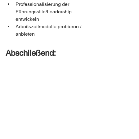
Professionalisierung der 
Führungsstile/Leadership 
entwickeln
Arbeitszeitmodelle probieren / 
anbieten
Abschließend:
„Was auch immer die Zukunft der 
Pflege bereithält, ich wünsche mir, dass 
das Bild der sich aufopfernden 
Pflegerin nicht mehr Teil davon ist. 
Denn Pflege ist keine Wohltätigkeit, bei 
der wir in Kauf nehmen, dass sie uns 
ruiniert. Finanziell, körperlich und 
sozial. Pflege ist ein wichtiger Teil der 
Gesundheitsversorgung, der früher 
oder später uns alle angeht.“